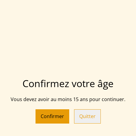
ne)
40,00 €
AUTRES VARIANTES DISPONIBLES
JAPONAIS A CARREAUX
TISSU JAPONAIS TISSE
8,45 €
Confirmez votre âge
chon japonais
TISSU JAPONAIS A CA
Vous devez avoir au moins 15 ans pour continuer.
Confirmer
Quitter
7,20 €
IANTES DISPONIBLES