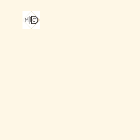
ACC
Accueil
/
Produits
Parcourir les produi
Kit sac bandes batik
Atelier