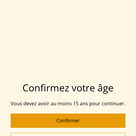
Acheter
Ajouter au panier
PARTAGER
Sashiko thread Olympus. Echevette 20 mètre. Made in
Confirmez votre âge
Japan
Vous devez avoir au moins 15 ans pour continuer.
Related items
Confirmer