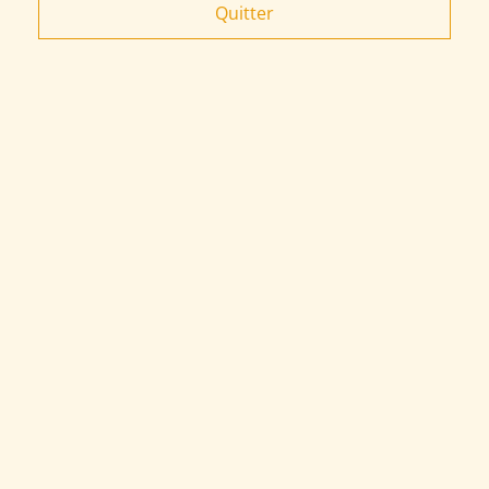
Quitter
95 - FIL SASHIKO 20
75 - FIL SASHIKO DEGRADE
mètres
TANGO
4,10 €
4,10 €