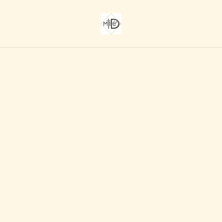
Accueil
/
Produits
/
KITS ET TUTOS
/
Kit sac bandes batik