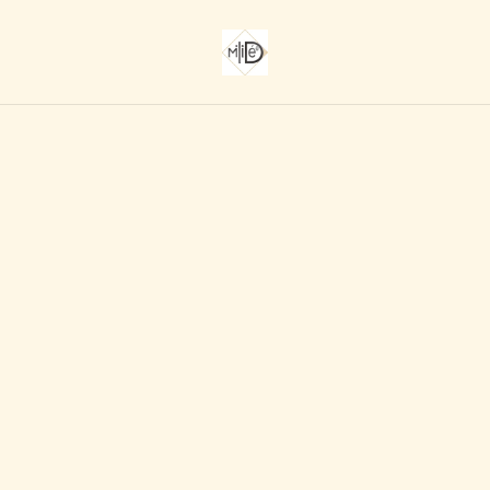
Accueil
/
Produits
/
FILS SASHIKO
/
53 - FIL SASHIKO
DEGRADE ROSE 20M