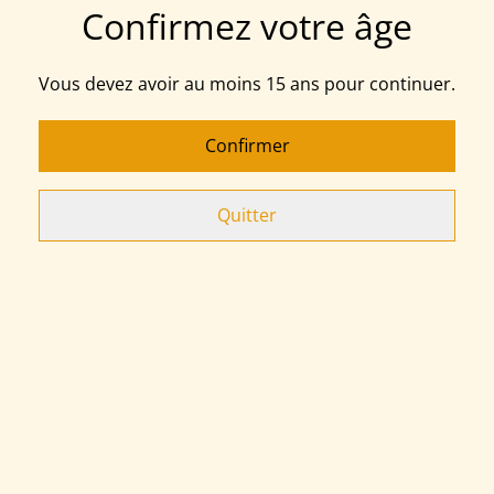
Confirmez votre âge
Acheter
Ajouter au panier
Vous devez avoir au moins 15 ans pour continuer.
PARTAGER
Confirmer
Quitter
Sashiko thread Olympus. Echevette 20 mètre. Made in
Japan
Related items
INTISSE HYDROSOLUBLE
TISSU JAPONAIS A
CARREAUX
5,00 €
7,20 €